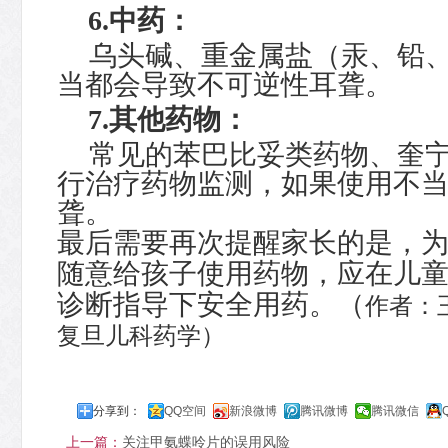
6.
中药：
乌头碱、重金属盐（汞、铅
当都会导致不可逆性耳聋。
7.
其他药物：
常见的苯巴比妥类药物、奎
行治疗药物监测，如果使用不
聋。
最后需要再次提醒家长的是，
随意给孩子使用药物，应在儿
诊断指导下安全用药。（
作者：
复旦儿科药学
）
分享到：
QQ空间
新浪微博
腾讯微博
腾讯微信
上一篇：
关注甲氨蝶呤片的误用风险