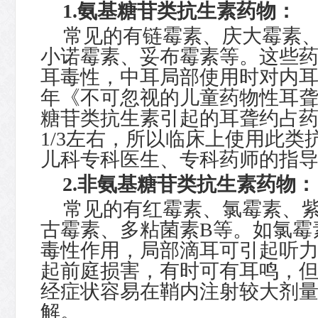
1.
氨基糖苷类抗生素药物：
常见的有链霉素、庆大霉素
小诺霉素、妥布霉素等。这些
耳毒性，中耳局部使用时对内
年《不可忽视的儿童药物性耳
糖苷类抗生素引起的耳聋约占
1/3
左右，所以临床上使用此类
儿科专科医生、专科药师的指
2.
非氨基糖苷类抗生素药物：
常见的有红霉素、氯霉素、
古霉素、多粘菌素
B
等。如氯霉
毒性作用，局部滴耳可引起听
起前庭损害，有时可有耳鸣，
经症状容易在鞘内注射较大剂
解。