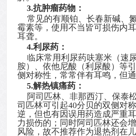
3.
抗肿瘤药物：
常见的有顺铂、长春新碱、
霉素等，使用不当皆可损伤内
耳聋。
4.
利尿药：
临床常用利尿药呋塞米（速
胺）、依他尼酸（利尿酸）等
侧对称性，常常伴有耳鸣，但
5.
解热镇痛药：
阿司匹林、非那西汀、保泰
司匹林可引起
40
分贝的双侧对
逆，但也有因误用药造成严重
力损伤的；同时阿司匹林还会
风险，故不推荐作为退热剂在