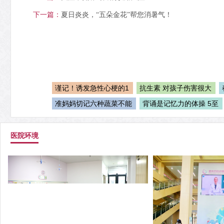
下一篇：
夏日炎炎，“五朵金花”帮您消暑气！
谨记！诱发急性心梗的1
抗生素 对孩子伤害很大
准妈妈切记六种蔬菜不能
背诵是记忆力的体操 5至
医院环境