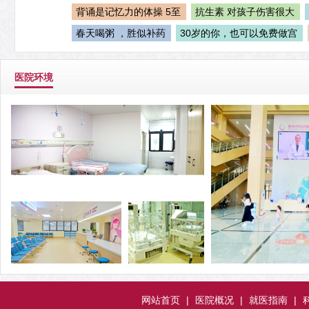
背诵是记忆力的体操 5至
抗生素 对孩子伤害很大
春天喝粥 ，胜似补药
30岁的你，也可以免费做宫
医院环境
网站首页
|
医院概况
|
就医指南
|