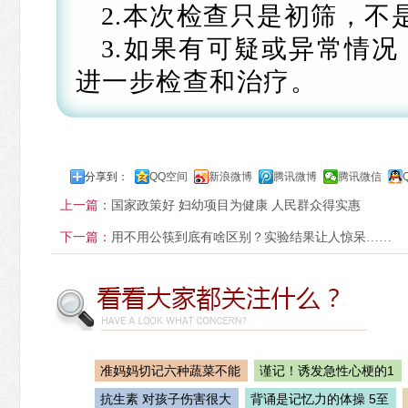
2.本次检查只是初筛，不
3.如果有可疑或异常情
进一步检查和治疗。
分享到：
QQ空间
新浪微博
腾讯微博
腾讯微信
上一篇：
国家政策好 妇幼项目为健康 人民群众得实惠
下一篇：
用不用公筷到底有啥区别？实验结果让人惊呆……
准妈妈切记六种蔬菜不能
谨记！诱发急性心梗的1
抗生素 对孩子伤害很大
背诵是记忆力的体操 5至